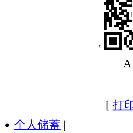
'
A
[
打
个人储蓄
|