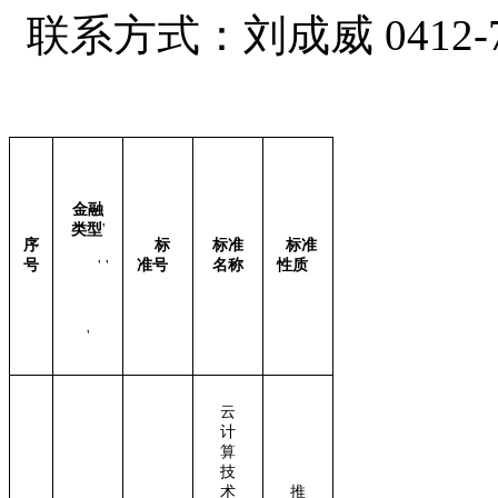
联系方式：刘成威
0412
-
金融
类型
'
序
标
标准
标准
号
准号
名称
性质
'
'
'
云
计
算
技
术
推