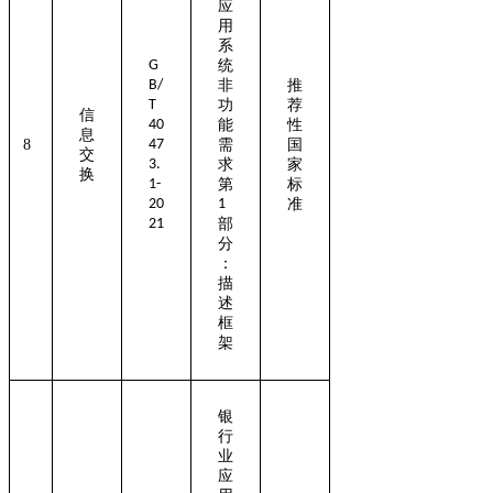
应
用
系
G
统
B/
非
推
T
功
荐
信
40
能
性
息
8
47
需
国
交
3.
求
家
换
1-
第
标
20
1
准
21
部
分
：
描
述
框
架
银
行
业
应