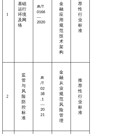
基础
金
荐
JR/T
运行
融
性
0166
1
环境
应
行
—
及网
用
业
2020
络
规
标
范
准
技
术
架
构
金
监
融
JR
管
推
从
/T
与
荐
业
02
风
性
规
38
2
险
行
范
.1
防
业
—
风
控
标
20
险
标
准
21
管
准
理