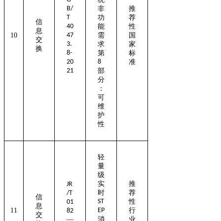
B/
非
推
T
功
荐
信
40
能
性
息
1
0
47
需
国
交
3.
求
家
换
8-
第
标
20
8
准
21
部
分
：
可
维
护
性
轻
量
级
实
推
JR
时
荐
/T
信
ST
性
01
息
1
1
EP
行
82
交
—
消
业