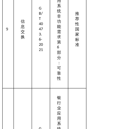
用
系
G
统
B/
推
非
T
荐
信
功
40
性
息
能
9
47
国
交
需
3.
家
换
求
6-
标
第
20
准
6
21
部
分
：
可
靠
性
银
行
业
应
用
系
G
统