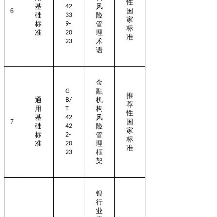
性
基
42
风
6
国
础
33
险
家
标
9-
管
标
准
20
理
准
23
术
语
金
G
融
推
通
B/
机
荐
用
T
构
性
基
42
风
7
国
础
42
险
家
标
2-
管
标
准
20
理
准
23
框
架
银
行
业