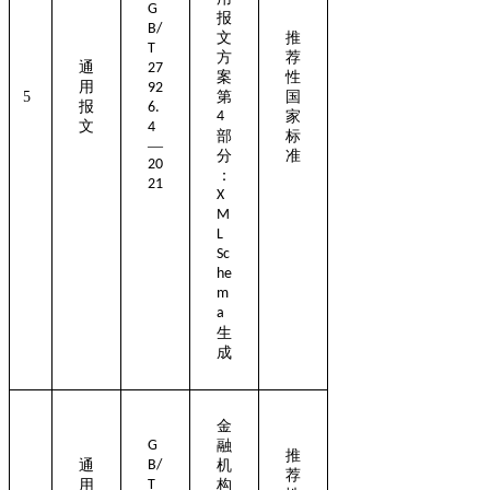
G
报
B/
文
推
T
方
荐
通
27
案
性
用
92
5
第
国
报
6.
4
家
文
4
部
标
—
分
准
20
：
21
X
M
L
Sc
he
m
a
生
成
金
G
融
推
通
B/
机
荐
用
T
构