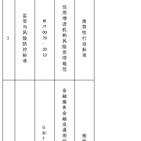
信
用
监
增
管
JR
推
进
与
/T
荐
机
风
00
性
构
3
险
70
行
风
防
-
业
险
控
20
标
管
标
12
准
理
准
规
范
金
融
服
务
金
融
业
G
通
B/
用
推
T