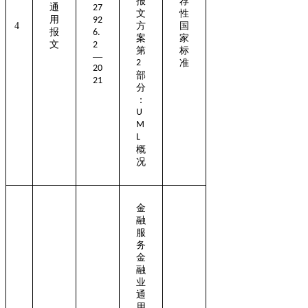
报
荐
通
27
文
性
用
92
4
方
国
报
6.
案
家
文
2
第
标
—
2
准
20
部
21
分
：
U
M
L
概
况
金
融
服
务
金
融
业
通
用